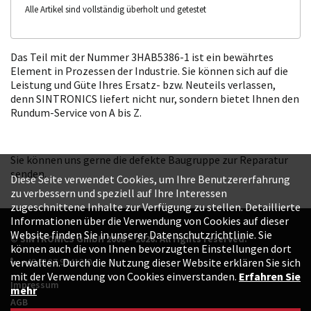
Alle Artikel sind vollständig überholt und getestet
Das Teil mit der Nummer 3HAB5386-1 ist ein bewährtes
Element in Prozessen der Industrie. Sie können sich auf die
Leistung und Güte Ihres Ersatz- bzw. Neuteils verlassen,
denn SINTRONICS liefert nicht nur, sondern bietet Ihnen den
Rundum-Service von A bis Z.
Sie können uns gerne die defekte Baugruppe zur Reparatur
senden.
Diese Seite verwendet Cookies, um Ihre Benutzererfahrung
zu verbessern und speziell auf Ihre Interessen
zugeschnittene Inhalte zur Verfügung zu stellen. Detaillierte
Informationen über die Verwendung von Cookies auf dieser
Website finden Sie in unserer Datenschutzrichtlinie. Sie
© SINTRONICS GmbH 2008 – 2026. All rights reserved.
können auch die von Ihnen bevorzugten Einstellungen dort
+49 6187 99413-0
verwalten. Durch die Nutzung dieser Website erklären Sie sich
mit der Verwendung von Cookies einverstanden.
Erfahren Sie
Impressum
mehr
AGB