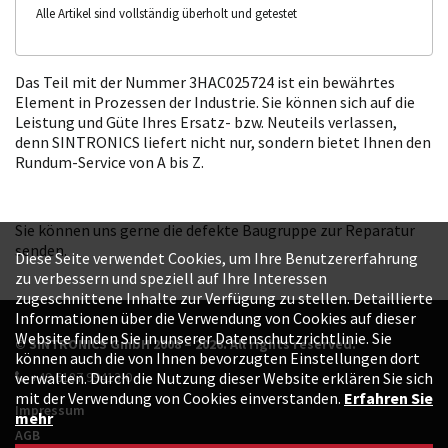
Alle Artikel sind vollständig überholt und getestet
Das Teil mit der Nummer 3HAC025724 ist ein bewährtes
Element in Prozessen der Industrie. Sie können sich auf die
Leistung und Güte Ihres Ersatz- bzw. Neuteils verlassen,
denn SINTRONICS liefert nicht nur, sondern bietet Ihnen den
Rundum-Service von A bis Z.
Sie können uns gerne die defekte Baugruppe zur Reparatur
senden.
Diese Seite verwendet Cookies, um Ihre Benutzererfahrung
zu verbessern und speziell auf Ihre Interessen
zugeschnittene Inhalte zur Verfügung zu stellen. Detaillierte
Informationen über die Verwendung von Cookies auf dieser
Website finden Sie in unserer Datenschutzrichtlinie. Sie
© SINTRONICS GmbH 2008 – 2026. All rights reserved.
können auch die von Ihnen bevorzugten Einstellungen dort
+49 6187 99413-0
verwalten. Durch die Nutzung dieser Website erklären Sie sich
mit der Verwendung von Cookies einverstanden.
Erfahren Sie
Impressum
mehr
AGB