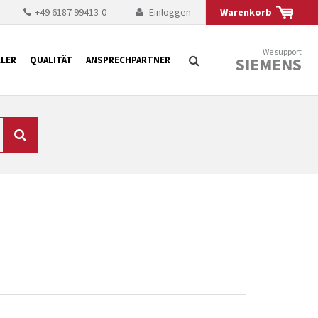
+49 6187 99413-0
Einloggen
Warenkorb
We support
SIEMENS
LER
QUALITÄT
ANSPRECHPARTNER
Suche
chnisch auf dem
mer kürzer. Der
 Fällen ist dies aus
ten Baugruppen