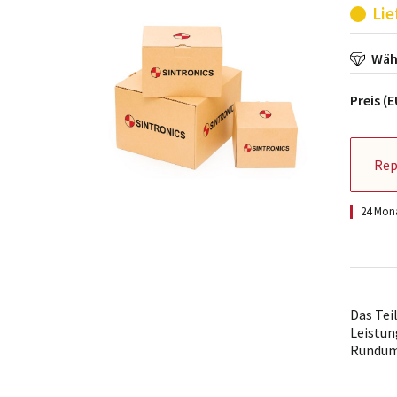
Lie
Wähl
Preis (
Rep
24 Mona
Das Tei
Leistun
Rundum-