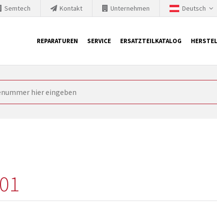
Semtech
Kontakt
Unternehmen
Deutsch
REPARATUREN
SERVICE
ERSATZTEILKATALOG
HERSTEL
it Siemens
ngstechnik ist ständig gezwungen seine Produkte aktuell und te
nnerhalb derer etablierte Produkte vom Markt genommen werden im
rkt bringen und die abgekündigten Baugruppen ersetzen. In manchen
 möglich. SINTRONICS ist dann ihr Partner, der entweder die al
gekündigten Baugruppen aus dem eigenen Lager ersetzt.
01