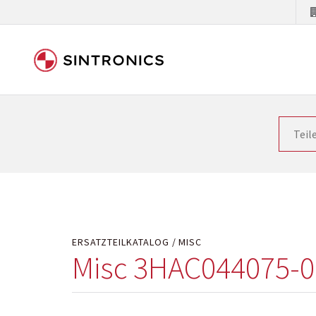
Unsere Zusammenarbeit m
Siemens als Weltmarktführer in der Automatisieru
letzten Stand zu halten. Dadurch wird die Zeit i
Hersteller will natürlich neue Produkte in den Ma
Kostengründen oder aus technischen Gründen nicht
technisch hochwertig repariert oder ihnen die ab
ERSATZTEILKATALOG
MISC
Misc 3HAC044075-0