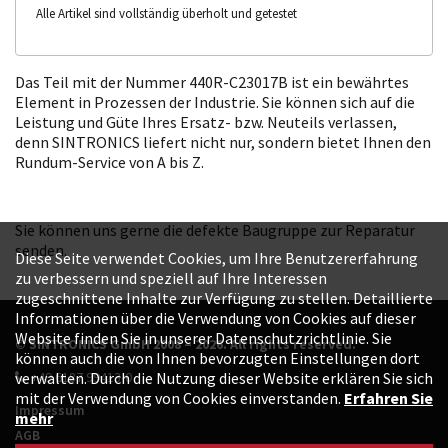
Alle Artikel sind vollständig überholt und getestet
Das Teil mit der Nummer 440R-C23017B ist ein bewährtes
Element in Prozessen der Industrie. Sie können sich auf die
Leistung und Güte Ihres Ersatz- bzw. Neuteils verlassen,
denn SINTRONICS liefert nicht nur, sondern bietet Ihnen den
Rundum-Service von A bis Z.
Sie können uns gerne die defekte Baugruppe zur Reparatur
senden.
Diese Seite verwendet Cookies, um Ihre Benutzererfahrung
zu verbessern und speziell auf Ihre Interessen
zugeschnittene Inhalte zur Verfügung zu stellen. Detaillierte
Informationen über die Verwendung von Cookies auf dieser
Website finden Sie in unserer Datenschutzrichtlinie. Sie
© SINTRONICS GmbH 2008 – 2026. All rights reserved.
können auch die von Ihnen bevorzugten Einstellungen dort
+49 6187 99413-0
verwalten. Durch die Nutzung dieser Website erklären Sie sich
mit der Verwendung von Cookies einverstanden.
Erfahren Sie
Impressum
mehr
AGB