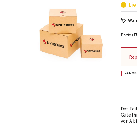
Lie
Wähl
Preis (
Rep
24 Mona
Das Tei
Güte Ih
von A bi