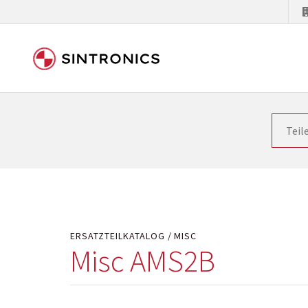
Unsere Zusammenarbeit m
Siemens als Weltmarktführer in der Automatisieru
letzten Stand zu halten. Dadurch wird die Zeit i
Hersteller will natürlich neue Produkte in den Ma
Kostengründen oder aus technischen Gründen nicht
technisch hochwertig repariert oder ihnen die ab
ERSATZTEILKATALOG
MISC
Misc AMS2B