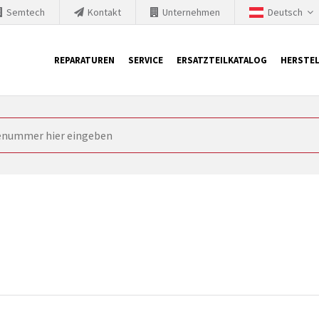
Semtech
Kontakt
Unternehmen
Deutsch
REPARATUREN
SERVICE
ERSATZTEILKATALOG
HERSTEL
it Siemens
ngstechnik ist ständig gezwungen seine Produkte aktuell und te
nnerhalb derer etablierte Produkte vom Markt genommen werden im
rkt bringen und die abgekündigten Baugruppen ersetzen. In manchen
 möglich. SINTRONICS ist dann ihr Partner, der entweder die al
gekündigten Baugruppen aus dem eigenen Lager ersetzt.