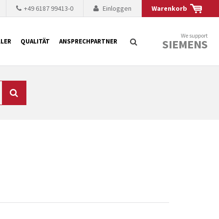
+49 6187 99413-0
Einloggen
Warenkorb
We support
SIEMENS
LER
QUALITÄT
ANSPRECHPARTNER
Suche
chnisch auf dem
mer kürzer. Der
 Fällen ist dies aus
ten Baugruppen