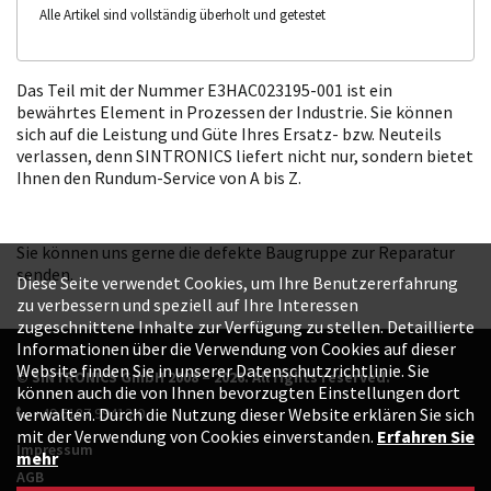
Alle Artikel sind vollständig überholt und getestet
Das Teil mit der Nummer E3HAC023195-001 ist ein
bewährtes Element in Prozessen der Industrie. Sie können
sich auf die Leistung und Güte Ihres Ersatz- bzw. Neuteils
verlassen, denn SINTRONICS liefert nicht nur, sondern bietet
Ihnen den Rundum-Service von A bis Z.
Sie können uns gerne die defekte Baugruppe zur Reparatur
senden.
Diese Seite verwendet Cookies, um Ihre Benutzererfahrung
zu verbessern und speziell auf Ihre Interessen
zugeschnittene Inhalte zur Verfügung zu stellen. Detaillierte
Informationen über die Verwendung von Cookies auf dieser
Website finden Sie in unserer Datenschutzrichtlinie. Sie
© SINTRONICS GmbH 2008 – 2026. All rights reserved.
können auch die von Ihnen bevorzugten Einstellungen dort
+49 6187 99413-0
verwalten. Durch die Nutzung dieser Website erklären Sie sich
mit der Verwendung von Cookies einverstanden.
Erfahren Sie
Impressum
mehr
AGB