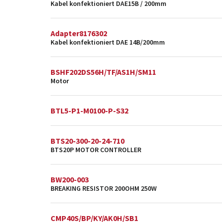
Kabel konfektioniert DAE15B / 200mm
Adapter8176302
Kabel konfektioniert DAE 14B/200mm
BSHF202DS56H/TF/AS1H/SM11
Motor
BTL5-P1-M0100-P-S32
BTS20-300-20-24-710
BTS20P MOTOR CONTROLLER
BW200-003
BREAKING RESISTOR 200OHM 250W
CMP40S/BP/KY/AK0H/SB1