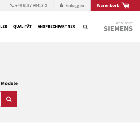
+49 6187 99413-0
Einloggen
Warenkorb
We support
SIEMENS
LER
QUALITÄT
ANSPRECHPARTNER
Suche
chnisch auf dem
mer kürzer. Der
W Module
 Fällen ist dies aus
ten Baugruppen