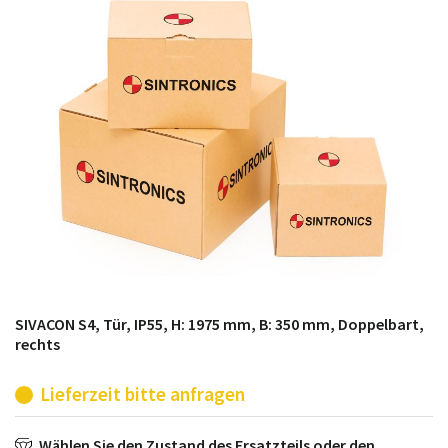
möglich. SINTRONICS ist dann ihr Partner, der
entweder die alten Baugruppen technisch hochwertig
repariert oder ihnen die abgekündigten Baugruppen
aus dem eigenen Lager ersetzt.
SIVACON S4, Tür, IP55, H: 1975 mm, B: 350 mm, Doppelbart,
rechts
Lieferzeit bitte anfragen
Wählen Sie den Zustand des Ersatzteils oder den