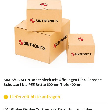
möglich. SINTRONICS ist dann ihr Partner, der
entweder die alten Baugruppen technisch hochwertig
repariert oder ihnen die abgekündigten Baugruppen
aus dem eigenen Lager ersetzt.
SIKUS/SIVACON Bodenblech mit Öffnungen für 4 Flansche
Schutzart bis IP55 Breite 600mm Tiefe 400mm
Lieferzeit bitte anfragen
Wählen Sie den Zustand des Ersatzteils oder den