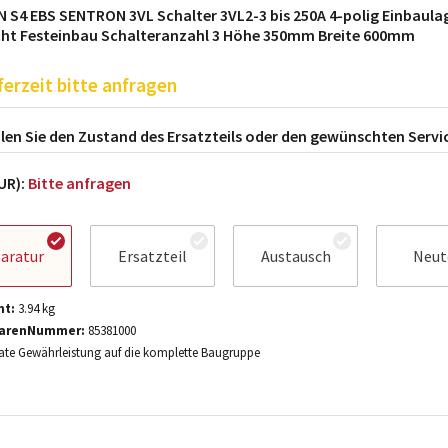
 S4 EBS SENTRON 3VL Schalter 3VL2-3 bis 250A 4-polig Einbaula
cht Festeinbau Schalteranzahl 3 Höhe 350mm Breite 600mm
ferzeit bitte anfragen
en Sie den Zustand des Ersatzteils oder den gewünschten Servi
EUR):
Bitte anfragen
aratur
Ersatzteil
Austausch
Neut
ht:
3.94
kg
arenNummer:
85381000
te Gewährleistung auf die komplette Baugruppe