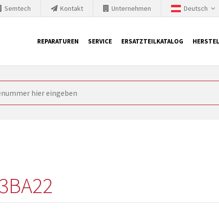
Semtech
Kontakt
Unternehmen
Deutsch
REPARATUREN
SERVICE
ERSATZTEILKATALOG
HERSTEL
it Siemens
ngstechnik ist ständig gezwungen seine Produkte aktuell und te
nnerhalb derer etablierte Produkte vom Markt genommen werden im
rkt bringen und die abgekündigten Baugruppen ersetzen. In manchen
 möglich. SINTRONICS ist dann ihr Partner, der entweder die al
gekündigten Baugruppen aus dem eigenen Lager ersetzt.
3BA22