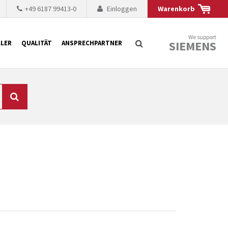
+49 6187 99413-0
Einloggen
Warenkorb
We support
SIEMENS
LER
QUALITÄT
ANSPRECHPARTNER
Suche
chnisch auf dem
mer kürzer. Der
 Fällen ist dies aus
ten Baugruppen