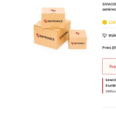
SIVACON
senkre
Lie
Wähl
Preis (
Rep
Gewic
StatW
24 Mona