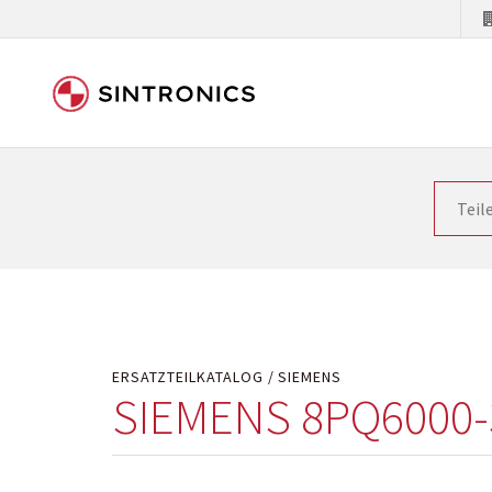
Unsere Zusammenarbeit m
Siemens als Weltmarktführer in der Automatisieru
letzten Stand zu halten. Dadurch wird die Zeit i
Hersteller will natürlich neue Produkte in den Ma
Kostengründen oder aus technischen Gründen nicht
technisch hochwertig repariert oder ihnen die ab
ERSATZTEILKATALOG
SIEMENS
SIEMENS 8PQ6000-