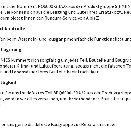
l mit der Nummer 8PQ6000-3BA22 aus der Produktgruppe SIEMENS 
ie. Sie können sich auf die Leistung und Güte Ihres Ersatz- bzw. Ne
ndern bietet Ihnen den Rundum-Service von A bis Z.
chkontrolle
fen beim Warenein- und -ausgang mehrfach die Funktionalität und
e Lagerung
ICS kümmert sich sorgfältig um jedes Teil. Bauteile und Baugrupp
onderer Klima- und Luftaufbereitung, sodass nicht die falschen T
n und Lebensdauer Ihres Bauteils beeinträchtigen.
ltigkeit
en Sie uns Ihr defektes Teil 8PQ6000-3BA22 aus der Produktgrupp
n, werden wir alles versuchen, um Ihr vorhandenes Bauteil zu repar
.
nen uns gerne die defekte Baugruppe zur Reparatur senden.