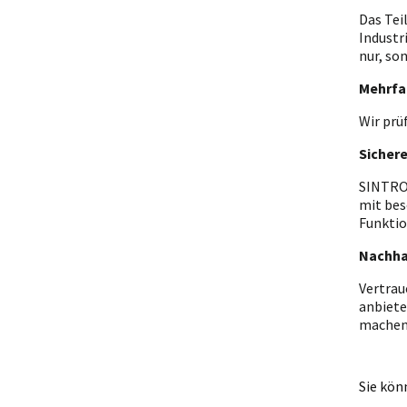
Das Tei
Industr
nur, so
Mehrfa
Wir prü
Sicher
SINTRON
mit bes
Funktio
Nachha
Vertrau
anbiete
machen
Sie kön