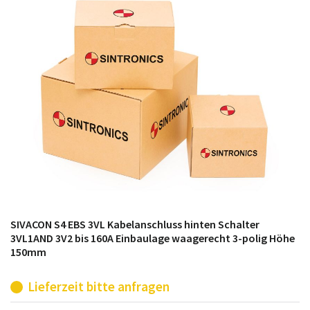
möglich. SINTRONICS ist dann ihr Partner, der
entweder die alten Baugruppen technisch hochwertig
repariert oder ihnen die abgekündigten Baugruppen
aus dem eigenen Lager ersetzt.
SIVACON S4 EBS 3VL Kabelanschluss hinten Schalter
3VL1AND 3V2 bis 160A Einbaulage waagerecht 3-polig Höhe
150mm
Lieferzeit bitte anfragen