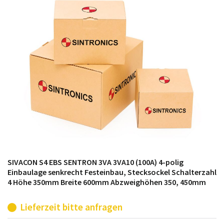
möglich. SINTRONICS ist dann ihr Partner, der
entweder die alten Baugruppen technisch hochwertig
repariert oder ihnen die abgekündigten Baugruppen
aus dem eigenen Lager ersetzt.
SIVACON S4 EBS SENTRON 3VA 3VA10 (100A) 4-polig
Einbaulage senkrecht Festeinbau, Stecksockel Schalterzahl
4 Höhe 350mm Breite 600mm Abzweighöhen 350, 450mm
Lieferzeit bitte anfragen