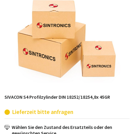
möglich. SINTRONICS ist dann ihr Partner, der
entweder die alten Baugruppen technisch hochwertig
repariert oder ihnen die abgekündigten Baugruppen
aus dem eigenen Lager ersetzt.
SIVACON S4 Profilzylinder DIN 18252/18254,8x 45GR
Lieferzeit bitte anfragen
Wählen Sie den Zustand des Ersatzteils oder den
gewünschten Service