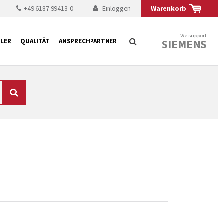
+49 6187 99413-0
Einloggen
Warenkorb
We support
SIEMENS
LER
QUALITÄT
ANSPRECHPARTNER
Suche
chnisch auf dem
mer kürzer. Der
 Fällen ist dies aus
ten Baugruppen