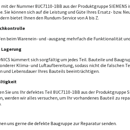
l mit der Nummer 8UC7110-1BB aus der Produktgruppe SIEMENS is
ie. Sie können sich auf die Leistung und Güte Ihres Ersatz- bzw. Ne
ndern bietet Ihnen den Rundum-Service von A bis Z.
chkontrolle
fen beim Warenein- und -ausgang mehrfach die Funktionalität und
e Lagerung
ICS kümmert sich sorgfältig um jedes Teil. Bauteile und Baugrupp
onderer Klima- und Luftaufbereitung, sodass nicht die falschen T
n und Lebensdauer Ihres Bauteils beeinträchtigen.
ltigkeit
en Sie uns Ihr defektes Teil 8UC7110-1BB aus der Produktgruppe 
n, werden wir alles versuchen, um Ihr vorhandenes Bauteil zu repar
.
nen uns gerne die defekte Baugruppe zur Reparatur senden.