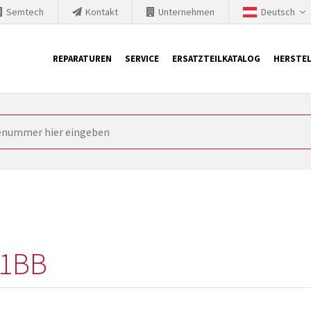
Semtech
Kontakt
Unternehmen
Deutsch
REPARATUREN
SERVICE
ERSATZTEILKATALOG
HERSTEL
it Siemens
ngstechnik ist ständig gezwungen seine Produkte aktuell und te
nnerhalb derer etablierte Produkte vom Markt genommen werden im
rkt bringen und die abgekündigten Baugruppen ersetzen. In manchen
 möglich. SINTRONICS ist dann ihr Partner, der entweder die al
gekündigten Baugruppen aus dem eigenen Lager ersetzt.
-1BB