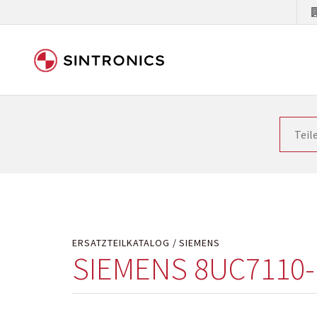
Unsere Zusammenarbeit m
Siemens als Weltmarktführer in der Automatisieru
letzten Stand zu halten. Dadurch wird die Zeit i
Hersteller will natürlich neue Produkte in den Ma
Kostengründen oder aus technischen Gründen nicht
technisch hochwertig repariert oder ihnen die ab
ERSATZTEILKATALOG
SIEMENS
SIEMENS 8UC7110