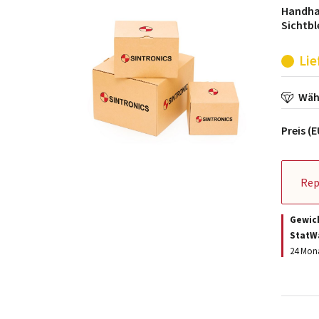
Handha
Sichtbl
Lie
Wähl
Preis (
Rep
Gewic
StatW
24 Mona