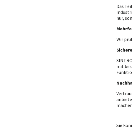
Das Tei
Industr
nur, so
Mehrfa
Wir prü
Sicher
SINTRON
mit bes
Funktio
Nachha
Vertrau
anbiete
machen
Sie kön