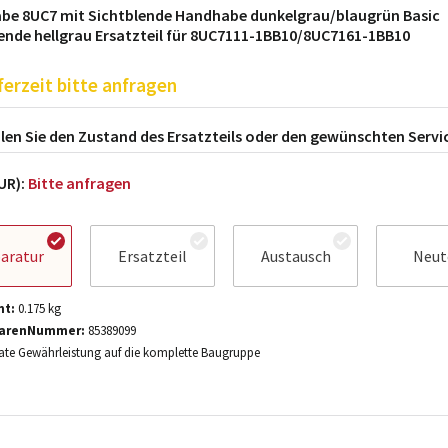
be 8UC7 mit Sichtblende Handhabe dunkelgrau/blaugrün Basic
ende hellgrau Ersatzteil für 8UC7111-1BB10/8UC7161-1BB10
ferzeit bitte anfragen
en Sie den Zustand des Ersatzteils oder den gewünschten Servi
EUR):
Bitte anfragen
aratur
Ersatzteil
Austausch
Neut
ht:
0.175
kg
arenNummer:
85389099
te Gewährleistung auf die komplette Baugruppe